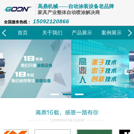
高鼎机械——自动涂装设备老品牌
家具产业整体自动喷涂解决商
15092120866
全国服务热线：
们
首页
关于我们
产品展示
案例展示