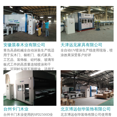
安徽晨泰木业有限公司
天津远见家具有限公司
青岛高鼎机械全自动涂装生产线适
全自动UV喷涂生产线使用现场，喷
用于实木门、橱柜门、板式家具、
涂效果深受客户好评
工艺品、装饰板、硅钙板、玻璃等
板式工件的高质量连续喷涂和干
燥、可同时实现五面喷涂，适用于
多种油漆和涂料。
台州卡门木业
北京博远创华装饰有限公司
台州卡门木业使用的SPD2500D全
北京博远创华装饰有限公司使用青