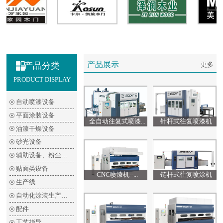
产品展示
产品分类
更多
PRODUCT DISPLAY
自动喷漆设备
平面涂装设备
全自动往复式喷漆...
针杆式往复喷漆机
油漆干燥设备
砂光设备
辅助设备、粉尘清除设备
贴面类设备
CNC喷漆机--...
链杆式往复喷涂机
生产线
自动化涂装生产线流程参考图
配件
工艺指导